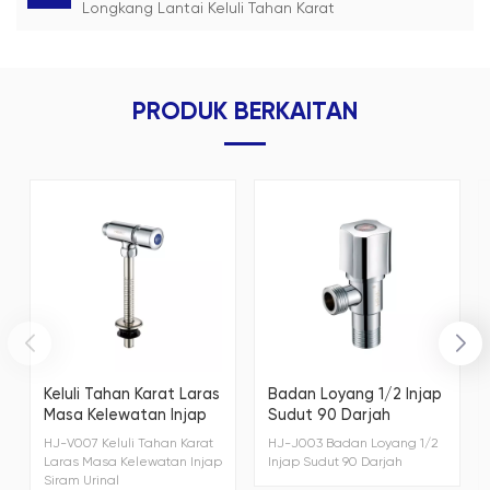
Longkang Lantai Keluli Tahan Karat
PRODUK BERKAITAN
Keluli Tahan Karat Laras
Badan Loyang 1/2 Injap
Masa Kelewatan Injap
Sudut 90 Darjah
Siram Urinal
HJ-V007 Keluli Tahan Karat
HJ-J003 Badan Loyang 1/2
Laras Masa Kelewatan Injap
Injap Sudut 90 Darjah
Siram Urinal