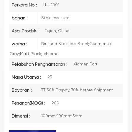
Perkara No :
HJ-F001
bahan :
Stainless steel
Asal Produk :
Fujian, China
warna :
Brushed Stainless Steel;Gunmental
Gray;Matt Black; chrome
Pelabuhan Penghantaran :
Xiamen Port
Masa Utama :
25
Bayaran :
TT 30% Prepay, 70% before Shipment
Pesanan(MOQ) :
200
Dimensi :
100mm*100mm*5mm