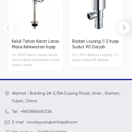
Keluli Tahan Karat Laras
Badan Loyang 1/2 Injap
Masa Kelewatan Injap
Sudut 90 Darjah
Siram Urinal
HJ-V007 Keluli Tahan Karat
HJ-J003 Badan Loyang 1/2
Laras Masa Kelewatan Injap
Injap Sudut 90 Darjah
Siram Urinal
Alamat : Buliding 2#-2,15# Duiying Road Jimei , Xiamen,
Fujian, China
Tel : +8613860483126
E-mel : nicole.yuan@xmhejall.com