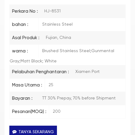
Perkara No :
HJ-8531
bahan :
Stainless Steel
Asal Produk :
Fujian, China
warna :
Brushed Stainless Steel;Gunmental
Gray;Matt Black; White
Pelabuhan Penghantaran :
Xiamen Port
Masa Utama :
25
Bayaran :
TT 30% Prepay, 70% before Shipment
Pesanan(MOQ) :
200
TANYA SEKARANG