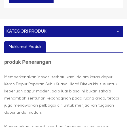
KATEGORI PRODUK
Maklumat Produk
Penerangan
produk
Memperkenalkan inovasi terbaru kami dalam keran dapur -
Keran Dapur Paparan Suhu Kuasa Hidro! Direka khusus untuk
keperluan dapur moden, paip luar biasa ini bukan sahaja
menambah sentuhan kecanggihan pada ruang anda, tetapi
juga menawarkan pelbagai ciri untuk menjadikan tugasan
dapur anda mudah.
Menampilkan tongkat tarik tiga fungsi yang unik, paip ini