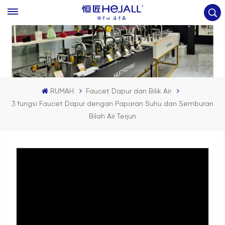
RUMAH
Faucet Dapur dan Bilik Air
3 fungsi Faucet Dapur dengan Paparan Suhu dan Semburan
Bilah Air Terjun