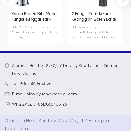
Keran Besen Bilik Mandi
2 Fungsi Tarik Keluar
Fungsi Tunggal Tarik
Ketinggian Boleh Laras
Keluar
Basin Faucet Dapur
HJ-D033 Keran Besen Bilik
HJ-99331 2 Fungsi Tarik
Mandi Fungsi Tunggal Tarik
Keluar Ketinggian Boleh
Keluar,
Laras Basin Faucet Dapur
Alamat : Buliding 2#-2,15# Duiying Road Jimei , Xiamen,
Fujian, China
Tel : +8613860483126
E-mel : nicole.yuan@xmhejall.com
WhatsApp : +8613860483126
© Xiamen Hejall Sanitary Ware Co., LTD Hak cipta
terpelihara .