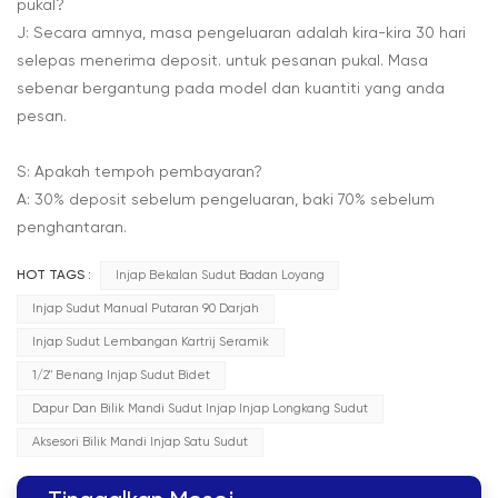
pukal?
J: Secara amnya, masa pengeluaran adalah kira-kira 30 hari
selepas menerima deposit. untuk pesanan pukal. Masa
sebenar bergantung pada model dan kuantiti yang anda
pesan.
S: Apakah tempoh pembayaran?
A: 30% deposit sebelum pengeluaran, baki 70% sebelum
penghantaran.
HOT TAGS :
Injap Bekalan Sudut Badan Loyang
Injap Sudut Manual Putaran 90 Darjah
Injap Sudut Lembangan Kartrij Seramik
1/2" Benang Injap Sudut Bidet
Dapur Dan Bilik Mandi Sudut Injap Injap Longkang Sudut
Aksesori Bilik Mandi Injap Satu Sudut