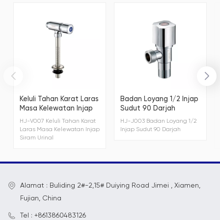
Keluli Tahan Karat Laras
Badan Loyang 1/2 Injap
Masa Kelewatan Injap
Sudut 90 Darjah
Siram Urinal
HJ-V007 Keluli Tahan Karat
HJ-J003 Badan Loyang 1/2
Laras Masa Kelewatan Injap
Injap Sudut 90 Darjah
Siram Urinal
Alamat : Buliding 2#-2,15# Duiying Road Jimei , Xiamen,
Fujian, China
Tel : +8613860483126