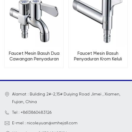
Faucet Mesin Basuh Dua
Faucet Mesin Basuh
Cawangan Penyaduran
Penyaduran Krom Keluli
Krom Loyang
Tahan Karat Leher
Panjang
Alamat : Buliding 2#-2,15# Duiying Road Jimei , Xiamen,
Fujian, China
Tel : +8613860483126
E-mel : nicole.yuan@xmhejall.com