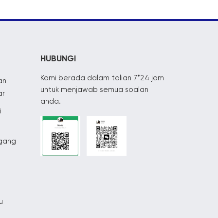
HUBUNGI
Kami berada dalam talian 7*24 jam
an
untuk menjawab semua soalan
ar
anda.
i
egang
u
u