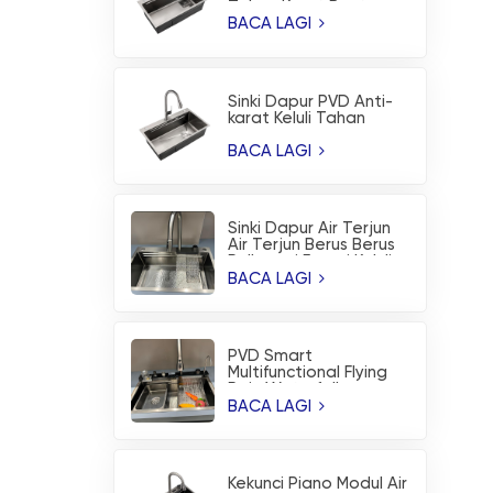
Tahan Karat Buatan
Tangan
BACA LAGI
Sinki Dapur PVD Anti-
karat Keluli Tahan
Karat Buatan Tangan
Fesyen
BACA LAGI
Sinki Dapur Air Terjun
Air Terjun Berus Berus
Pelbagai Fungsi Keluli
Tahan Karat
BACA LAGI
PVD Smart
Multifunctional Flying
Rain Waterfall
Workstation Sinki
BACA LAGI
Dapur
Kekunci Piano Modul Air