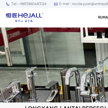
Tel : +8613860483126
E-mel : nicole.yuan@xmhejal
RUMA