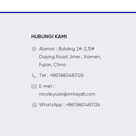
HUBUNGI KAMI
Alamat : Buliding 2#-2,15#
Duiying Road Jimei , Xiamen,
Fujian, China
Tel : +8613860483126
E-mel :
nicole.yuan@xmhejall.com
WhatsApp : +8613860483126