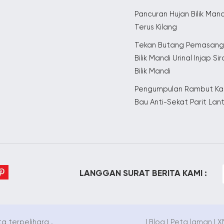
Pancuran Hujan Bilik Mand
Terus Kilang
Tekan Butang Pemasan
Bilik Mandi Urinal Injap Si
Bilik Mandi
Pengumpulan Rambut Kal
Bau Anti-Sekat Parit Lan
LANGGAN SURAT BERITA KAMI :
a terpelihara .
|
Blog
|
Peta laman
|
X