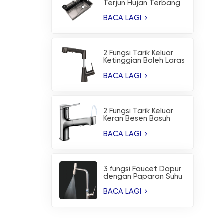
Terjun Hujan Terbang
Sinki Dapur Salutan
Nano
BACA LAGI
2 Fungsi Tarik Keluar
Ketinggian Boleh Laras
Basin Faucet Dapur
BACA LAGI
2 Fungsi Tarik Keluar
Keran Besen Basuh
Mulut Atas Keran
Dapur
BACA LAGI
3 fungsi Faucet Dapur
dengan Paparan Suhu
dan Semburan Bilah Air
Terjun
BACA LAGI