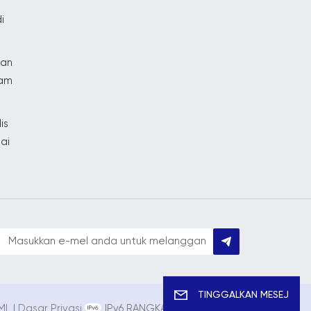
i
gan
ram
is
tai
TINGGALKAN MESEJ
ML
|
Dasar Privasi
IPv6 RANGKAIAN DISOKONG