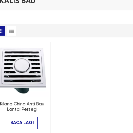
KALIS BAU
Kilang China Anti Bau
Lantai Persegi
Perangkap Lantai Bilik
andi Pengering Lantai
BACA LAGI