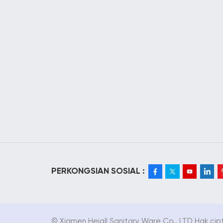
PERKONGSIAN SOSIAL :
© Xiamen Hejall Sanitary Ware Co., LTD Hak cipt