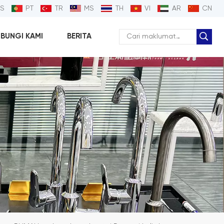
ES
PT
TR
MS
TH
VI
AR
CN
BUNGI KAMI
BERITA