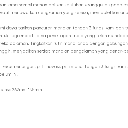
han lama sambil menambahkan sentuhan keanggunan pada este
ovatif menawarkan cengkaman yang selesa, membolehkan and
ami daya tarikan pancuran mandian tangan 3 fungsi kami dan 
ntuk segi empat sama penetapan trend yang telah mendapat 
reka dalaman. Tingkatkan rutin mandi anda dengan gabungan ha
nggih, menjadikan setiap mandian pengalaman yang benar-ben
lih kecemerlangan, pilih inovasi, pilih mandi tangan 3 fungsi k
elum ini.
mensi: 262mm * 95mm