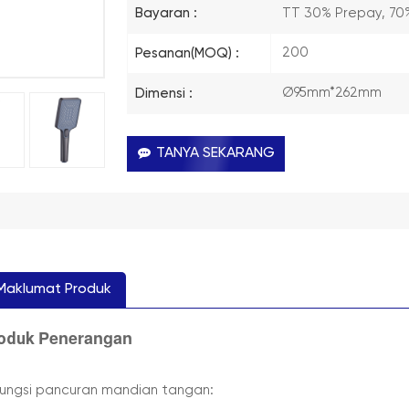
TT 30% Prepay, 70
Bayaran :
200
Pesanan(MOQ) :
Ø95mm*262mm
Dimensi :
TANYA SEKARANG
Maklumat Produk
Penerangan
roduk
Fungsi pancuran mandian tangan: