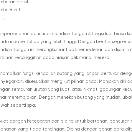
mburan penuh,
mbur+urut,
ut，
mperkenalkan pancuran mandian tangan 3 fungsi luar biasa k
ndi anda ke tahap yang lebih tinggi. Dengan bentuk segi e
ndian tangan ini merangkumi intipati kemodenan dan dijamin
ntuhan kecanggihan pada hiasan bilik mandi mereka.
nampilkan fungsi kendalian butang yang lancar, bertukar den
nyegarkan, disesuaikan mengikut pilihan anda. Manjakan diri d
ngan semburan urutan yang kuat, atau nikmati gabungan ke
nar meremajakan. Dengan menekan butang yang mudah, ubah
wah seperti spa.
buat dengan ketepatan dan dibina untuk bertahan, pancuran
tahanan yang tiada tandingan. Dibina dengan bahan berkualit