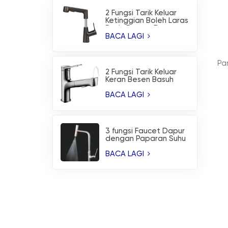
2 Fungsi Tarik Keluar
Ketinggian Boleh Laras
Basin Faucet Dapur
BACA LAGI
Pa
2 Fungsi Tarik Keluar
Keran Besen Basuh
Mulut Atas Keran
Dapur
BACA LAGI
3 fungsi Faucet Dapur
dengan Paparan Suhu
dan Semburan Bilah Air
Terjun
BACA LAGI