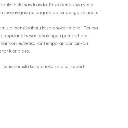
tika bilik mandi anda. Reka bentuknya yang
a menavigasi pelbagai mod air dengan mudah.
temui dimensi baharu keseronokan mandi. Terima
populariti besar di kalangan peminat dan
rmoni estetika kontemporari dan ciri-ciri
ar luar biasa.
ami. Temui semula keseronokan mandi seperti