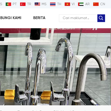
ES
PT
TR
MS
TH
VI
AR
CN
BUNGI KAMI
BERITA