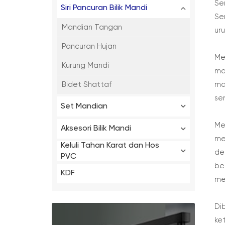
Se
Siri Pancuran Bilik Mandi
Se
Mandian Tangan
ur
Pancuran Hujan
Me
Kurung Mandi
ma
ma
Bidet Shattaf
se
Set Mandian
Me
Aksesori Bilik Mandi
me
Keluli Tahan Karat dan Hos
de
PVC
be
KDF
me
Di
ke