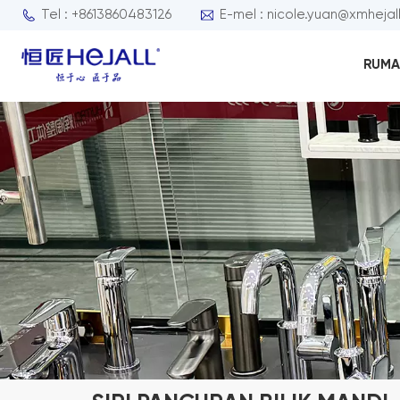
Tel : +8613860483126
E-mel : nicole.yuan@xmhejal
RUMA