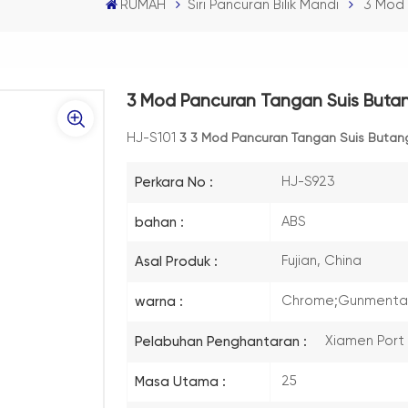
RUMAH
Siri Pancuran Bilik Mandi
3 Mod 
3 Mod Pancuran Tangan Suis Butang
HJ-S101
3
3 Mod Pancuran Tangan Suis Butang 
HJ-S923
Perkara No :
ABS
bahan :
Fujian, China
Asal Produk :
Chrome;Gunmental 
warna :
Xiamen Port
Pelabuhan Penghantaran :
25
Masa Utama :