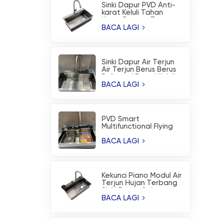
Sinki Dapur PVD Anti-
karat Keluli Tahan
Karat Buatan Tangan
Fesyen
BACA LAGI
Sinki Dapur Air Terjun
Air Terjun Berus Berus
Pelbagai Fungsi Keluli
Tahan Karat
BACA LAGI
PVD Smart
Multifunctional Flying
Rain Waterfall
Workstation Sinki
BACA LAGI
Dapur
Kekunci Piano Modul Air
Terjun Hujan Terbang
Sinki Dapur Salutan
Nano
BACA LAGI