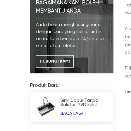
BAGAIMANA KAMI BOLEH
ta
MEMBANTU ANDA
in
Anda boleh menghubungi kami
Al
dengan cara yang sesuai untuk
be
anda. Kami bersedia 24/7 melalui
pe
e-mel atau telefon.
ca
HUBUNGI KAMI
Pi
seb
Produk Baru
Di
Sinki Dapur Tanpa
Salutan PVD Keluli
Tahan Karat Buatan
Tangan
BACA LAGI