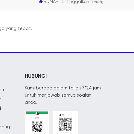
RUMAH
tinggalkan mesej
rga yang tepat.
HUBUNGI
Kami berada dalam talian 7*24 jam
an
untuk menjawab semua soalan
ar
anda.
i
egang