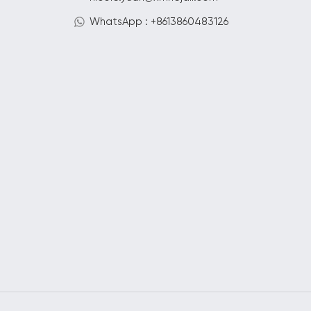
WhatsApp : +8613860483126