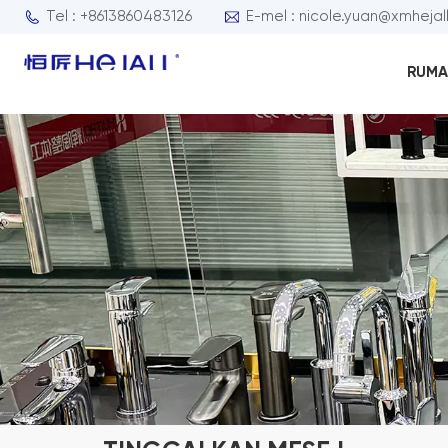
Tel : +8613860483126
E-mel : nicole.yuan@xmhejal
RUMA