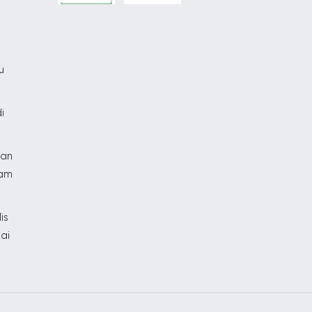
u
u
i
gan
ram
is
tai