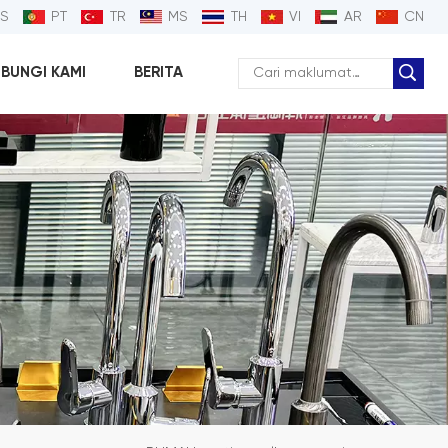
ES
PT
TR
MS
TH
VI
AR
CN
BUNGI KAMI
BERITA