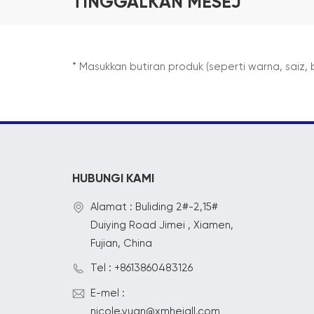
TINGGALKAN MESEJ
* Masukkan butiran produk (seperti warna, saiz,
HUBUNGI KAMI
Alamat : Buliding 2#-2,15#
Duiying Road Jimei , Xiamen,
Fujian, China
Tel : +8613860483126
E-mel :
nicole.yuan@xmhejall.com