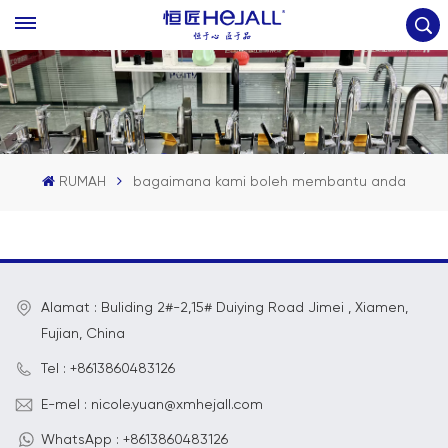
RUMAH
bagaimana kami boleh membantu anda
Alamat : Buliding 2#-2,15# Duiying Road Jimei , Xiamen,
Fujian, China
Tel : +8613860483126
E-mel : nicole.yuan@xmhejall.com
WhatsApp : +8613860483126